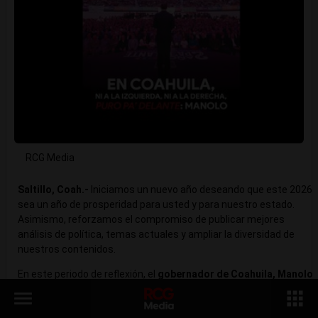
RCG Media
Saltillo, Coah.-
Iniciamos un nuevo año deseando que este 2026
sea un año de prosperidad para usted y para nuestro estado.
Asimismo, reforzamos el compromiso de publicar mejores
análisis de política, temas actuales y ampliar la diversidad de
nuestros contenidos.
En este periodo de reflexión, el
gobernador de Coahuila, Manolo
Jiménez, habló en exclusiva para RCG Media Magazine sobre el
menu
apps
rumbo que tiene el estado
para mejorar las condiciones de vida