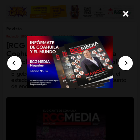
×
Revista
Redacción | RCG Media
31 Diciembre 2025, 3:17 Pm
[RCG MEDIA MAGAZINE] En
Coahuila, ni a la izquierda, ni a la
derecha, puro pa’ delante: Manolo
El gobernador Manolo Jiménez afirma que el
estado se mantiene en el centro para ser punto
de encuentro entre todas y todos