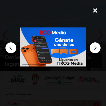
×
Detienen a ‘El Güino’, empresario
lagunero, en Torreón
Lo Más Relevante
Coahuila
add